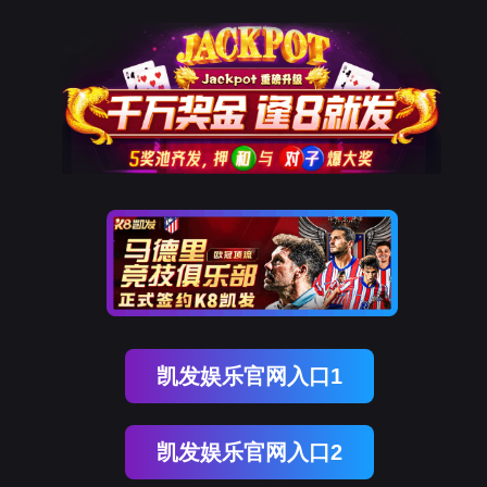
凯发娱乐官网入口1
凯发娱乐官网入口2