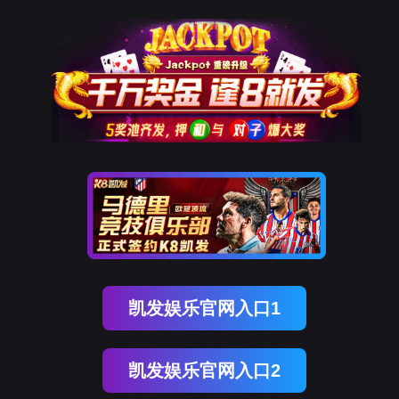
凯发娱乐官网入口1
凯发娱乐官网入口2